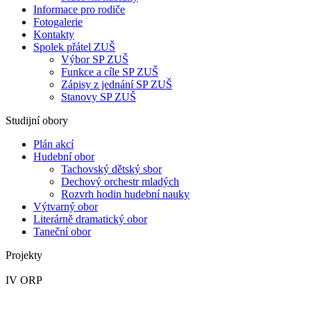
Informace pro rodiče
Fotogalerie
Kontakty
Spolek přátel ZUŠ
Výbor SP ZUŠ
Funkce a cíle SP ZUŠ
Zápisy z jednání SP ZUŠ
Stanovy SP ZUŠ
Studijní obory
Plán akcí
Hudební obor
Tachovský dětský sbor
Dechový orchestr mladých
Rozvrh hodin hudební nauky
Výtvarný obor
Literárně dramatický obor
Taneční obor
Projekty
IV ORP