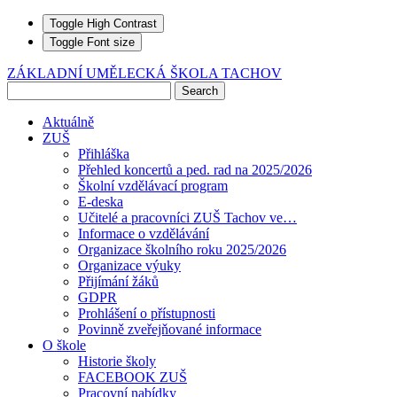
Toggle High Contrast
Toggle Font size
ZÁKLADNÍ UMĚLECKÁ ŠKOLA TACHOV
Aktuálně
ZUŠ
Přihláška
Přehled koncertů a ped. rad na 2025/2026
Školní vzdělávací program
E-deska
Učitelé a pracovníci ZUŠ Tachov ve…
Informace o vzdělávání
Organizace školního roku 2025/2026
Organizace výuky
Přijímání žáků
GDPR
Prohlášení o přístupnosti
Povinně zveřejňované informace
O škole
Historie školy
FACEBOOK ZUŠ
Pracovní nabídky