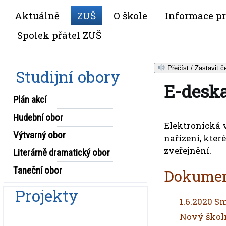
Aktuálně
ZUŠ
O škole
Informace pr
Spolek přátel ZUŠ
Přečíst / Zastavit č
Studijní obory
E-desk
Plán akcí
Hudební obor
Elektronická 
Výtvarný obor
nařízení, kter
zveřejnění.
Literárně dramatický obor
Taneční obor
Dokumen
Projekty
1.6.2020 S
Nový školn