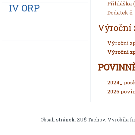
Přihláška (
IV ORP
Dodatek č.
Výroční 
Výroční z
Výroční zp
POVINN
2024_ pos
2026 povi
Obsah stránek: ZUŠ Tachov. Vyrobila f