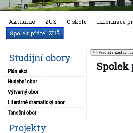
Aktuálně
ZUŠ
O škole
Informace pr
Spolek přátel ZUŠ
Přečíst / Zastavit č
Studijní obory
Spolek 
Plán akcí
Hudební obor
Výtvarný obor
Literárně dramatický obor
Taneční obor
Projekty