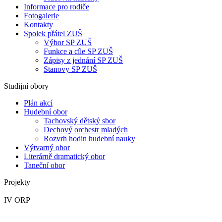
Informace pro rodiče
Fotogalerie
Kontakty
Spolek přátel ZUŠ
Výbor SP ZUŠ
Funkce a cíle SP ZUŠ
Zápisy z jednání SP ZUŠ
Stanovy SP ZUŠ
Studijní obory
Plán akcí
Hudební obor
Tachovský dětský sbor
Dechový orchestr mladých
Rozvrh hodin hudební nauky
Výtvarný obor
Literárně dramatický obor
Taneční obor
Projekty
IV ORP