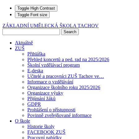
Toggle High Contrast
Toggle Font size
ZÁKLADNÍ UMĚLECKÁ ŠKOLA TACHOV
Aktuálně
ZUŠ
Přihláška
Přehled koncertů a ped. rad na 2025/2026
Školní vzdělávací program
E-deska
Učitelé a pracovníci ZUŠ Tachov ve…
Informace o vzdělávání
Organizace školního roku 2025/2026
Organizace výuky
Přijímání žáků
GDPR
Prohlášení o přístupnosti
Povinně zveřejňované informace
O škole
Historie školy
FACEBOOK ZUŠ
Pracovní nabídky