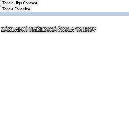
Toggle High Contrast
Toggle Font size
ZÁKLADNÍ UMĚLECKÁ ŠKOLA TACHOV