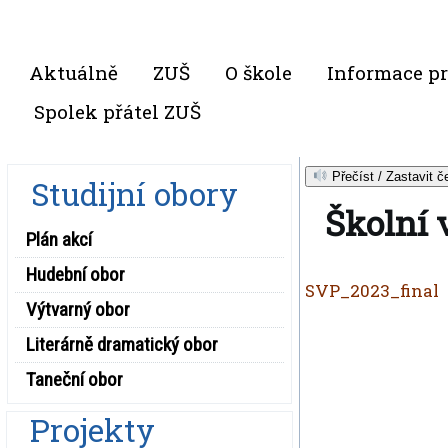
Aktuálně
ZUŠ
O škole
Informace pr
Spolek přátel ZUŠ
Přečíst / Zastavit č
Studijní obory
Školní 
Plán akcí
Hudební obor
SVP_2023_final
Výtvarný obor
Literárně dramatický obor
Taneční obor
Projekty