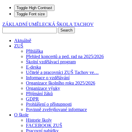
Toggle High Contrast
Toggle Font size
ZÁKLADNÍ UMĚLECKÁ ŠKOLA TACHOV
Aktuálně
ZUŠ
Přihláška
Přehled koncertů a ped. rad na 2025/2026
Školní vzdělávací program
E-deska
Učitelé a pracovníci ZUŠ Tachov ve…
Informace o vzdělávání
Organizace školního roku 2025/2026
Organizace výuky
Přijímání žáků
GDPR
Prohlášení o přístupnosti
Povinně zveřejňované informace
O škole
Historie školy
FACEBOOK ZUŠ
Pracovní nabídky