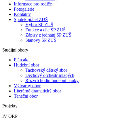
Informace pro rodiče
Fotogalerie
Kontakty
Spolek přátel ZUŠ
Výbor SP ZUŠ
Funkce a cíle SP ZUŠ
Zápisy z jednání SP ZUŠ
Stanovy SP ZUŠ
Studijní obory
Plán akcí
Hudební obor
Tachovský dětský sbor
Dechový orchestr mladých
Rozvrh hodin hudební nauky
Výtvarný obor
Literárně dramatický obor
Taneční obor
Projekty
IV ORP