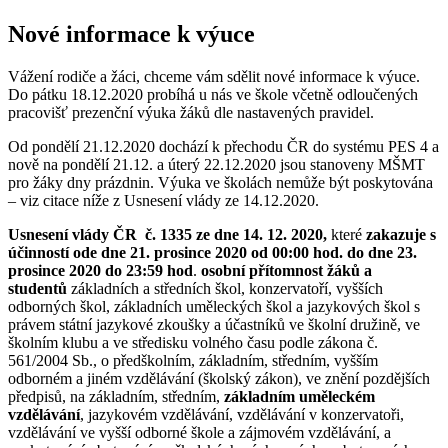
Nové informace k výuce
Vážení rodiče a žáci, chceme vám sdělit nové informace k výuce.
Do pátku 18.12.2020 probíhá u nás ve škole včetně odloučených
pracovišť prezenční výuka žáků dle nastavených pravidel.
Od pondělí 21.12.2020 dochází k přechodu ČR do systému PES 4 a
nově na pondělí 21.12. a úterý 22.12.2020 jsou stanoveny MŠMT
pro žáky dny prázdnin. Výuka ve školách nemůže být poskytována
– viz citace níže z Usnesení vlády ze 14.12.2020.
Usnesení vlády ČR č. 1335 ze dne 14. 12. 2020,
které
zakazuje
s
účinností ode dne 21. prosince 2020 od 00:00 hod. do dne 23.
prosince 2020 do 23:59 hod
.
osobní přítomnost žáků a
studentů
základních a středních škol, konzervatoří, vyšších
odborných škol, základních uměleckých škol a jazykových škol s
právem státní jazykové zkoušky a účastníků ve školní družině, ve
školním klubu a ve středisku volného času podle zákona č.
561/2004 Sb., o předškolním, základním, středním, vyšším
odborném a jiném vzdělávání (školský zákon), ve znění pozdějších
předpisů, na základním, středním,
základním uměleckém
vzdělávání
, jazykovém vzdělávání, vzdělávání v konzervatoři,
vzdělávání ve vyšší odborné škole a zájmovém vzdělávání, a