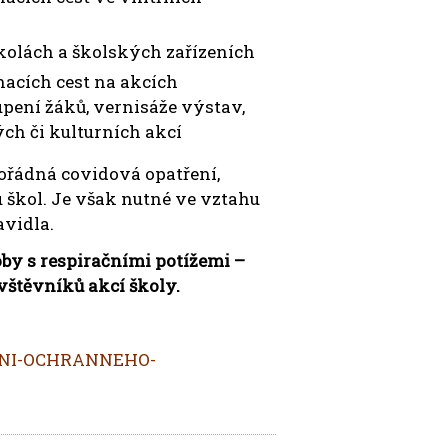
kolách a školských zařízeních
acích cest na akcích
pení žáků, vernisáže výstav,
ch či kulturních akcí
ořádná covidová opatření,
škol. Je však nutné ve vztahu
avidla.
by s respiračními potížemi –
vštěvníků akcí školy.
ENI-OCHRANNEHO-