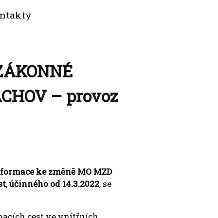
ntakty
 ZÁKONNÉ
CHOV – provoz
nformace ke změně MO MZD
st
,
účinného od 14.3.2022
, se
acích cest ve vnitřních