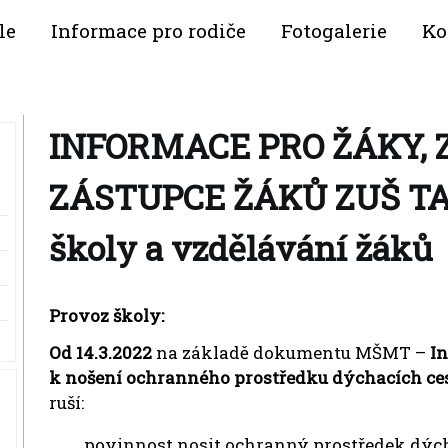
le
Informace pro rodiče
Fotogalerie
Ko
INFORMACE PRO ŽÁKY,
ZÁSTUPCE ŽÁKŮ ZUŠ TA
školy a vzdělávání žáků
Provoz školy:
Od 14.3.2022
na základě dokumentu MŠMT –
I
k nošení ochranného prostředku dýchacích ce
ruší:
povinnost nosit ochranný prostředek dých