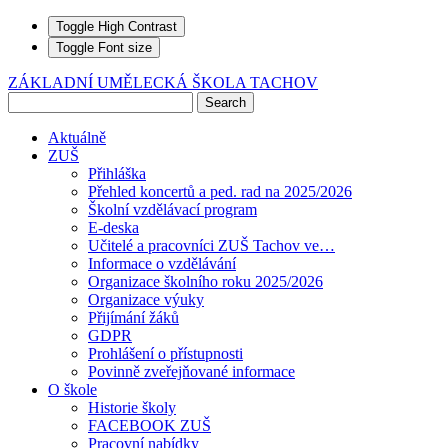
Toggle High Contrast
Toggle Font size
ZÁKLADNÍ UMĚLECKÁ ŠKOLA TACHOV
Aktuálně
ZUŠ
Přihláška
Přehled koncertů a ped. rad na 2025/2026
Školní vzdělávací program
E-deska
Učitelé a pracovníci ZUŠ Tachov ve…
Informace o vzdělávání
Organizace školního roku 2025/2026
Organizace výuky
Přijímání žáků
GDPR
Prohlášení o přístupnosti
Povinně zveřejňované informace
O škole
Historie školy
FACEBOOK ZUŠ
Pracovní nabídky