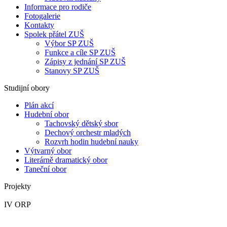
Informace pro rodiče
Fotogalerie
Kontakty
Spolek přátel ZUŠ
Výbor SP ZUŠ
Funkce a cíle SP ZUŠ
Zápisy z jednání SP ZUŠ
Stanovy SP ZUŠ
Studijní obory
Plán akcí
Hudební obor
Tachovský dětský sbor
Dechový orchestr mladých
Rozvrh hodin hudební nauky
Výtvarný obor
Literárně dramatický obor
Taneční obor
Projekty
IV ORP