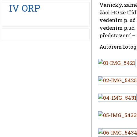
Vanický, zamě
IV ORP
žáci HO ze tří
vedením p. uč.
vedením p.uč. 
představení –
Autorem fotogr