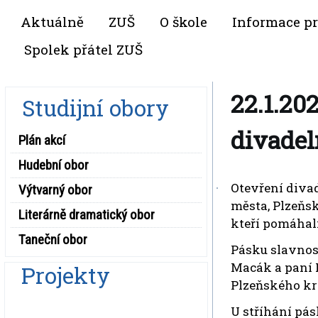
Aktuálně
ZUŠ
O škole
Informace pr
Spolek přátel ZUŠ
22.1.20
Studijní obory
divadel
Plán akcí
Hudební obor
Otevření diva
Výtvarný obor
města, Plzeňsk
Literárně dramatický obor
kteří pomáhal
Taneční obor
Pásku slavnos
Macák a paní 
Projekty
Plzeňského kr
U stříhání pá