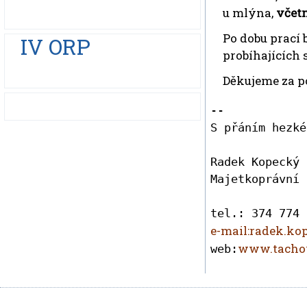
u mlýna,
včet
Po dobu prací
IV ORP
probíhajících 
Děkujeme za p
-- 

S přáním hezké
Radek Kopecký

Majetkoprávní 
e-mail:radek.k
www.tachov
web: