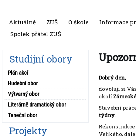
Aktuálně
ZUŠ
O škole
Informace pr
Spolek přátel ZUŠ
Upozorn
Studijní obory
Plán akcí
Dobrý den,
Hudební obor
dovoluji si V
Výtvarný obor
okolí
Zámecké
Literárně dramatický obor
Stavební prác
Taneční obor
týdny
.
Rekonstrukce
Projekty
Velikého, dále