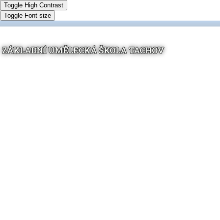
Toggle High Contrast
Toggle Font size
ZÁKLADNÍ UMĚLECKÁ ŠKOLA TACHOV