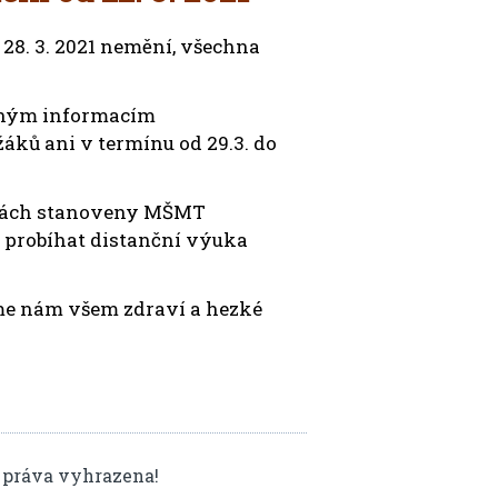
o 28. 3. 2021 nemění, všechna
vaným informacím
ků ani v termínu od 29.3. do
 školách stanoveny MŠMT
 probíhat distanční výuka
jme nám všem zdraví a hezké
 práva vyhrazena!