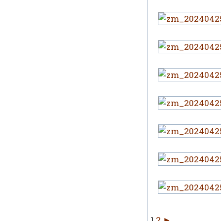
1
2
►