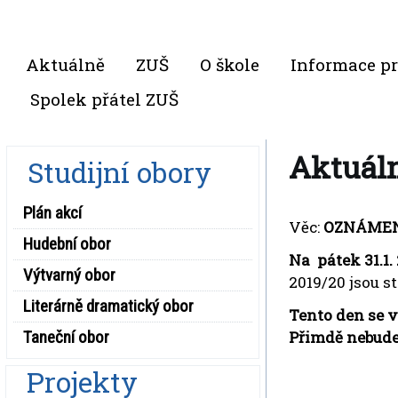
Aktuálně
ZUŠ
O škole
Informace pr
Spolek přátel ZUŠ
Aktuáln
Studijní obory
Plán akcí
Věc:
OZNÁME
Hudební obor
Na pátek 31.1.
Výtvarný obor
2019/20 jsou s
Literárně dramatický obor
Tento den se 
Taneční obor
Přimdě nebud
Mgr
Projekty