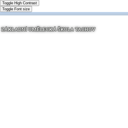
Toggle High Contrast
Toggle Font size
ZÁKLADNÍ UMĚLECKÁ ŠKOLA TACHOV